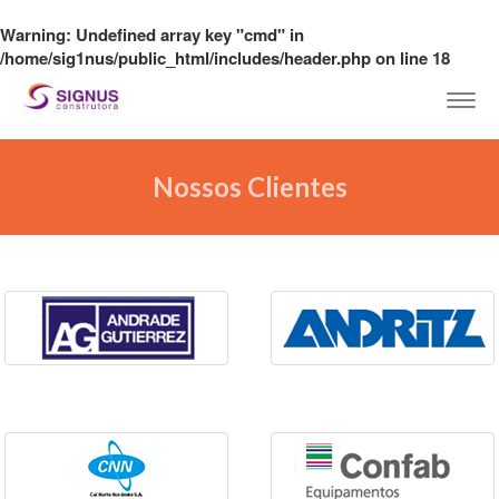
Warning
: Undefined array key "cmd" in
/home/sig1nus/public_html/includes/header.php
on line
18
Togg
navi
Nossos Clientes